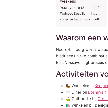
weekend
Vosseven 19 (2 pers.) of
Walnoot Bosvilla — intiem,
stil en volledig voor uzelf.
Waarom een w
Noord-Limburg wordt weleen
biedt een unieke combinatie:
En ’t Vosseven ligt precies o
Activiteiten 
🥾 Wandelen in
Kempe
🍽️ Diner bij
Boshuys N
⛳ Golfrondje bij
Cros
🛍️ Winkelen bij
Design