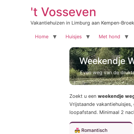
Ga
't Vosseven
naar
de
Vakantiehuizen in Limburg aan Kempen-Broe
inhoud
Home
Huisjes
Met hond
Weekendje W
Even weg van de drukte
Zoekt u een
weekendje weg 
Vrijstaande vakantiehuisjes,
loopafstand. Minimaal 2 nac
💑 Romantisch