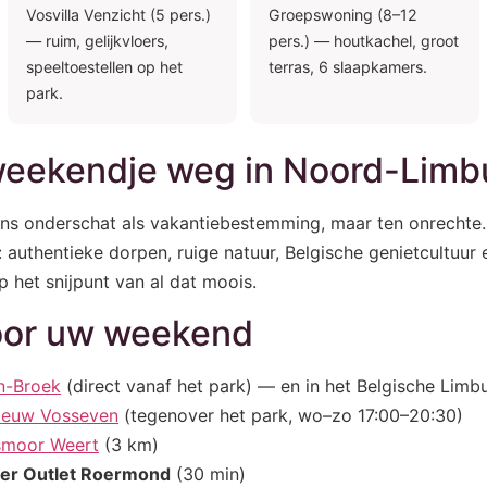
Vosvilla Venzicht (5 pers.)
Groepswoning (8–12
— ruim, gelijkvloers,
pers.) — houtkachel, groot
speeltoestellen op het
terras, 6 slaapkamers.
park.
eekendje weg in Noord-Limb
s onderschat als vakantiebestemming, maar ten onrechte.
 authentieke dorpen, ruige natuur, Belgische genietcultuur 
p het snijpunt van al dat moois.
voor uw weekend
n-Broek
(direct vanaf het park) — en in het Belgische Limb
ieuw Vosseven
(tegenover het park, wo–zo 17:00–20:30)
smoor Weert
(3 km)
er Outlet Roermond
(30 min)