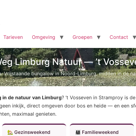
k
Tarieven
Omgeving
Groepen
Contact
eg Limburg Natuur — ’t Vossev
. Vrijstaande bungalow in Noord-Limburg, midden in de n
in de natuur van Limburg
? ’t Vosseven in Stramproy is d
 geen inkijk, direct omgeven door bos en heide — en een sf
hten, maximaal genieten.
🏡 Gezinsweekend
👨‍👩‍👧‍👦 Familieweekend