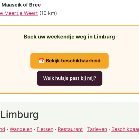
 Maaseik of Bree
e Meertje Weert
(10 km)
Boek uw weekendje weg in Limburg
📅 Bekijk beschikbaarheid
Welk huisje past bij mij?
 Limburg
nd
·
Wandelen
·
Fietsen
·
Restaurant
·
Tarieven
·
Beschikbaar