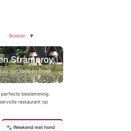
Boeken
en Stramproy
atuur van Kempen-Broek.
e perfecte bestemming.
eervolle restaurant op
🐾 Weekend met hond